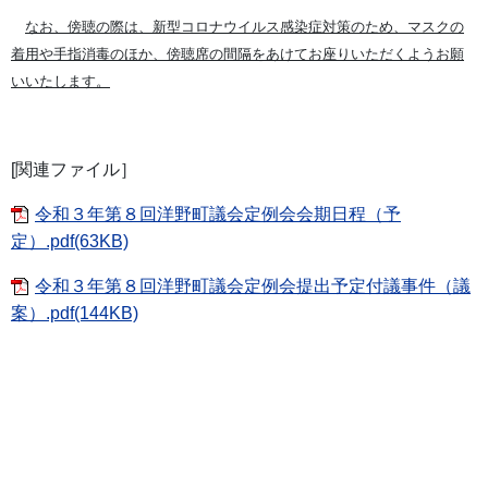
なお、傍聴の際は、新型コロナウイルス感染症対策のため、マスクの
着用や手指消毒のほか、傍聴席の間隔をあけてお座りいただくようお願
いいたします。
[関連ファイル］
令和３年第８回洋野町議会定例会会期日程（予
定）.pdf(63KB)
令和３年第８回洋野町議会定例会提出予定付議事件（議
案）.pdf(144KB)