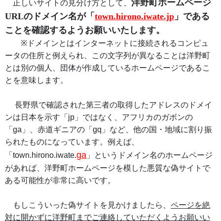
洋野町ホームページ
正しいサイトの見分け方として、
URL
のドメイン名が「
town.hirono.iwate.jp
」である
ことを確認するようお願いいたします。
※
ドメインとはインターネットに接続されるコンピュ
ータの住所と例えられ、この文字列が異なることは洋野町
とは別の個人、団体が作成しているホームページであるこ
とを意味します。
長野県で確認された第三者の取得したアドレスのドメイ
ンは日本を示す「
jp
」ではなく、アフリカのガボンの
「
ga
」、赤道ギニアの「
gq
」など、他の国・地域に割り振
られたものになっています。例えば、
ga
「
town.hirono.iwate.
」というドメイン名のホームページ
があれば、洋野町ホームページを模した悪質な偽サイトで
ある可能性が非常に高いです。
もしこういった偽サイトを見かけましたら、
ページを絶
対に開かずに洋野町までご連絡していただくようお願いい