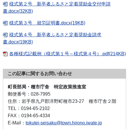
様式第２号 新卒者ふるさと定着奨励金交付申請
書.docx(32KB)
様式第３号 就労証明書.docx(19KB)
様式第４号 新卒者ふるさと定着奨励金請求
書.docx(19KB)
各種様式記載例（様式第１号～様式第４号）.pdf(214KB)
この記事に関するお問い合わせ
町長部局・種市庁舎 特定政策推進室
郵便番号：
028-7995
住所：
岩手県九戸郡洋野町種市23-27 種市庁舎２階
TEL：
0194-65-2102
FAX：
0194-65-4334
E-Mail：
tokutei-seisaku@town.hirono.iwate.jp