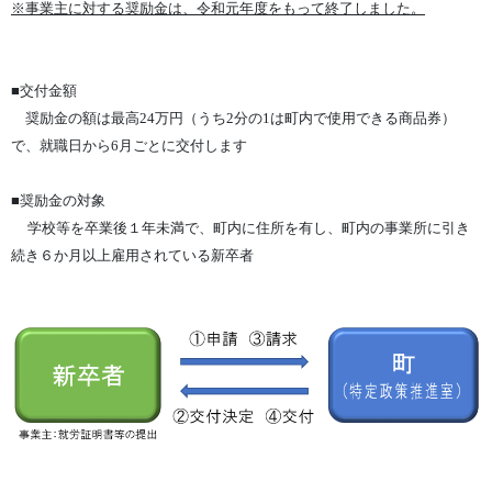
※事業主に対する奨励金は、令和元年度をもって終了しました。
■交付金額
奨励金の額は最高
24
万円（うち
2
分の
1
は町内で使用できる商品券）
で、就職日から
6
月ごとに交付します
■奨励金の対象
学校等を卒業後１年未満で、町内に住所を有し、町内の事業所に引き
続き６か月以上雇用されている
新卒者