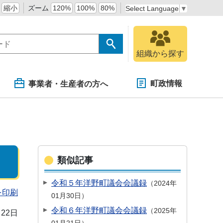
縮小
ズーム
120%
100%
80%
Select Language
▼
組織から探す
町政情報
事業者・生産者の方へ
類似記事
令和５年洋野町議会会議録
2024年
を印刷
01月30日
令和６年洋野町議会会議録
2025年
月22日