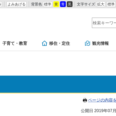
i
よみあげる
背景色
標準
黄
青
黒
文字サイズ
拡大
標準
子育て・教育
移住・定住
観光情報
ページの内容
公開日 2019年07