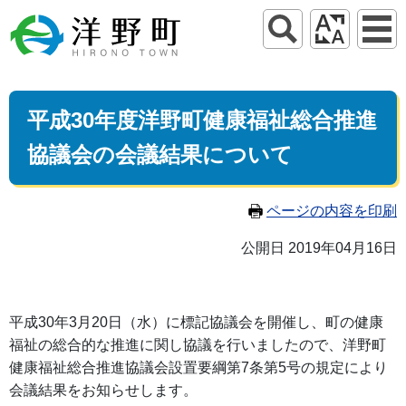
平成30年度洋野町健康福祉総合推進
協議会の会議結果について
ページの内容を印刷
公開日 2019年04月16日
平成
30
年
3
月
20
日（水）に標記協議会を開催し、町の健康
福祉の総合的な推進に関し協議を行いましたので、洋野町
健康福祉総合推進協議会設置要綱第
7
条第
5
号の規定により
会議結果をお知らせします。