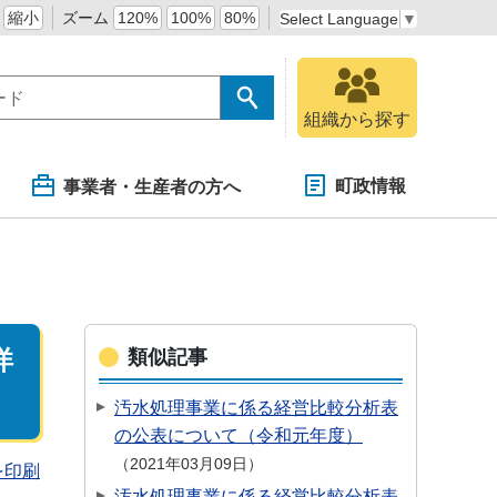
縮小
ズーム
120%
100%
80%
Select Language
▼
組織から探す
町政情報
事業者・生産者の方へ
洋
類似記事
汚水処理事業に係る経営比較分析表
の公表について（令和元年度）
2021年03月09日
を印刷
汚水処理事業に係る経営比較分析表