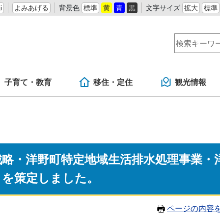
i
よみあげる
背景色
標準
黄
青
黒
文字サイズ
拡大
標準
子育て・教育
移住・定住
観光情報
戦略・洋野町特定地域生活排水処理事業・
」を策定しました。
ページの内容