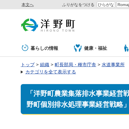
本文へ
ふりがなをつける
ひらがな
Romaj
暮らしの情報
健康・福祉
トップ
組織
町長部局・種市庁舎
水道事業所
カテゴリを全て表示する
「洋野町農業集落排水事業経営
野町個別排水処理事業経営戦略