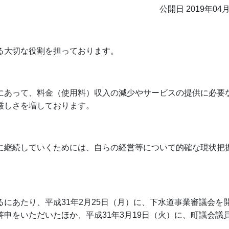
公開日 2019年04
る大切な役割を担っております。
にあって、料金（使用料）収入の減少やサービスの提供に必要
厳しさを増しております。
に継続していくためには、自らの経営等について的確な現状把
るにあたり、平成
31
年
2
月
25
日（月）に、下水道事業審議会を
答申をいただいたほか、平成
31
年
3
月
19
日（火）に、町議会議
。