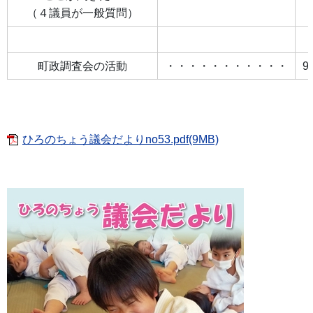
（４議員が一般質問）
町政調査会の活動
・・・・・・・・・・・
9
ひろのちょう議会だよりno53.pdf(9MB)