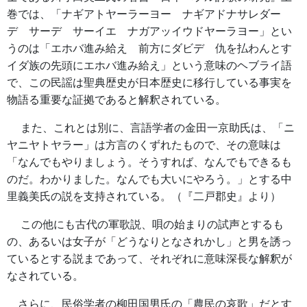
巻では、「ナギアトヤーラーヨー ナギアドナサレダー
デ サーデ サーイエ ナガアッイウドヤーラヨー」とい
うのは「エホバ進み給え 前方にダビデ 仇を払わんとす
イダ族の先頭にエホバ進み給え」という意味のヘブライ語
で、この民謡は聖典歴史が日本歴史に移行している事実を
物語る重要な証拠であると解釈されている。
また、これとは別に、言語学者の金田一京助氏は、「ニ
ヤニヤトヤラー」は方言のくずれたもので、その意味は
「なんでもやりましょう。そうすれば、なんでもできるも
のだ。わかりました。なんでも大いにやろう。」とする中
里義美氏の説を支持されている。（『二戸郡史』より）
この他にも古代の軍歌説、唄の始まりの試声とするも
の、あるいは女子が「どうなりとなされかし」と男を誘っ
ているとする説まであって、それぞれに意味深長な解釈が
なされている。
さらに、民俗学者の柳田国男氏の「農民の哀歌」だとす