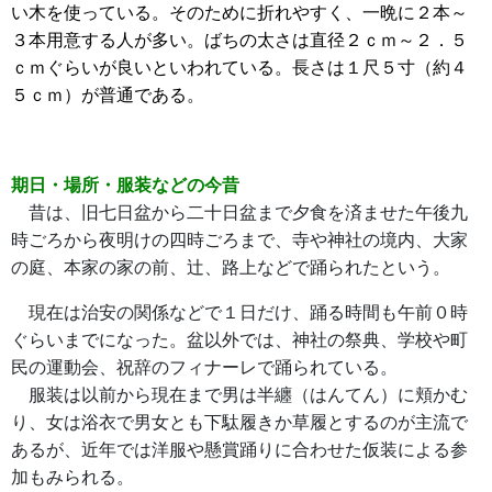
い木を使っている。そのために折れやすく、一晩に２本～
３本用意する人が多い。ばちの太さは直径２ｃｍ～２．５
ｃｍぐらいが良いといわれている。長さは１尺５寸（約４
５ｃｍ）が普通である。
期日・場所・服装などの今昔
昔は、旧七日盆から二十日盆まで夕食を済ませた午後九
時ごろから夜明けの四時ごろまで、寺や神社の境内、大家
の庭、本家の家の前、辻、路上などで踊られたという。
現在は治安の関係などで１日だけ、踊る時間も午前０時
ぐらいまでになった。盆以外では、神社の祭典、学校や町
民の運動会、祝辞のフィナーレで踊られている。
服装は以前から現在まで男は半纏（はんてん）に頬かむ
り、女は浴衣で男女とも下駄履きか草履とするのが主流で
あるが、近年では洋服や懸賞踊りに合わせた仮装による参
加もみられる。