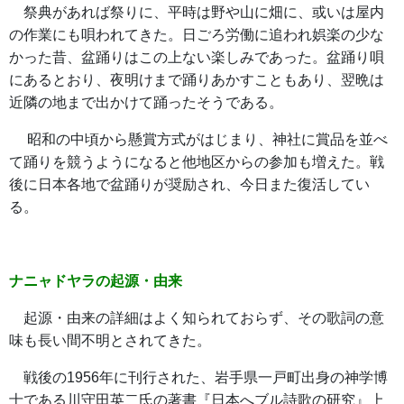
祭典があれば祭りに、平時は野や山に畑に、或いは屋内
の作業にも唄われてきた。日ごろ労働に追われ娯楽の少な
かった昔、盆踊りはこの上ない楽しみであった。盆踊り唄
にあるとおり、夜明けまで踊りあかすこともあり、翌晩は
近隣の地まで出かけて踊ったそうである。
昭和の中頃から懸賞方式がはじまり、神社に賞品を並べ
て踊りを競うようになると他地区からの参加も増えた。戦
後に日本各地で盆踊りが奨励され、今日また復活してい
る。
ナニャドヤラの起源・由来
起源・由来の詳細はよく知られておらず、その歌詞の意
味も長い間不明とされてきた。
戦後の1956年に刊行された、岩手県一戸町出身の神学博
士である川守田英二氏の著書『日本へブル詩歌の研究』上