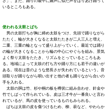
さ」、また、踊りの最中に嬌声に似た声をはりあげ踊って
いるところもある。
使われる太鼓とばち
男の太鼓打ちが胸に締め太鼓をつけ、先頭で踊りながら
たたく。輪が大きくなると太鼓たたきが二人三人と増え、
二重、三重の輪となって盛り上がっていく。最近では踊り
の輪が大きくなることから輪の中心にやぐらを組み、景気
よく祭り太鼓をたたき、リズムをとっているところもあ
る。地域によって太鼓の打ち方や踊り方にも若干の違いが
ある。現在は昔のような悠長さが失われているという。音
頭取りが踊りながら唄い出すと他の者も踊りながら合いの
手を入れる。
太鼓の胴は竹、杉や桐の板を樽状に組み合わせ、針金や
竹でしばって作られている。皮は三才牛が一番良いと言わ
れているが、馬の皮を使っているものもみられる。
ばちは太鼓の皮を傷つけるため、柳、萩など、やわらか