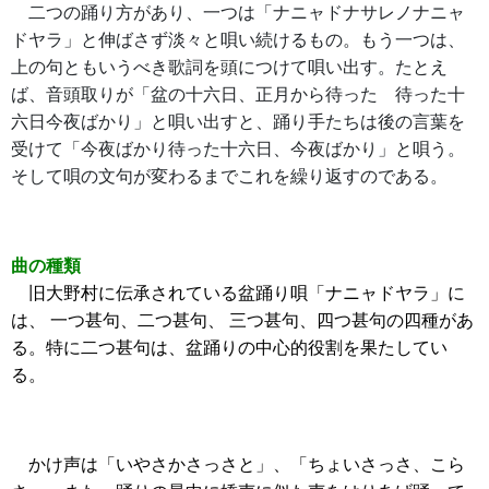
二つの踊り方があり、一つは「ナニャドナサレノナニャ
ドヤラ」と伸ばさず淡々と唄い続けるもの。もう一つは、
上の句ともいうべき歌詞を頭につけて唄い出す。たとえ
ば、音頭取りが「盆の十六日、正月から待った 待った十
六日今夜ばかり」と唄い出すと、踊り手たちは後の言葉を
受けて「今夜ばかり待った十六日、今夜ばかり」と唄う。
そして唄の文句が変わるまでこれを繰り返すのである。
曲の種類
旧大野村に伝承されている盆踊り唄「ナニャドヤラ」に
は、 一つ甚句、二つ甚句、 三つ甚句、四つ甚句の四種があ
る。特に二つ甚句は、盆踊りの中心的役割を果たしてい
る。
かけ声は「いやさかさっさと」、「ちょいさっさ、こら