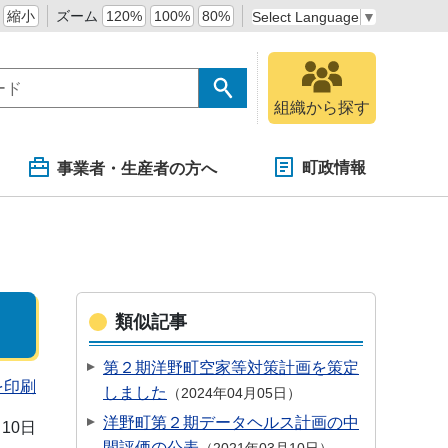
縮小
ズーム
120%
100%
80%
Select Language
▼
組織から探す
町政情報
事業者・生産者の方へ
類似記事
第２期洋野町空家等対策計画を策定
を印刷
しました
2024年04月05日
洋野町第２期データヘルス計画の中
月10日
間評価の公表