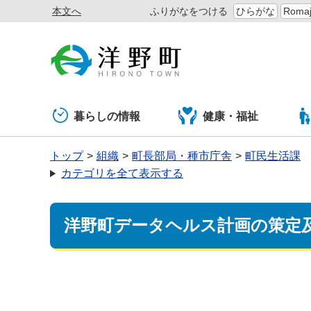
本文へ
ふりがなをつける
ひらがな
Romaj
暮らしの情報
健康・福祉
トップ
組織
町長部局・種市庁舎
町民生活課
カテゴリを全て表示する
洋野町データヘルス計画の策定