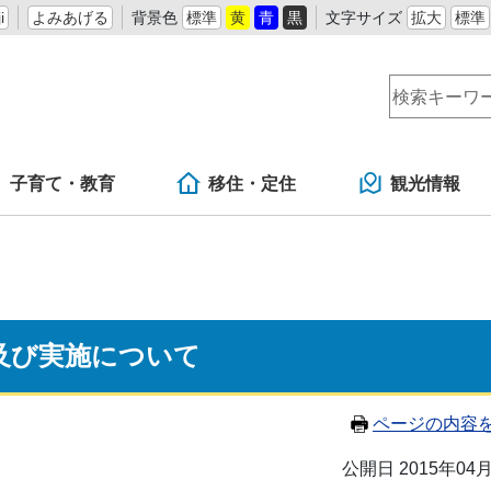
i
よみあげる
背景色
標準
黄
青
黒
文字サイズ
拡大
標準
子育て・教育
移住・定住
観光情報
及び実施について
ページの内容
公開日 2015年04