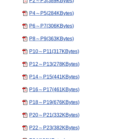
P2～P3(389KBytes)
P4～P5(284KBytes)
P6～P7(306KBytes)
P8～P9(363KBytes)
P10～P11(317KBytes)
P12～P13(278KBytes)
P14～P15(441KBytes)
P16～P17(461KBytes)
P18～P19(676KBytes)
P20～P21(332KBytes)
P22～P23(382KBytes)