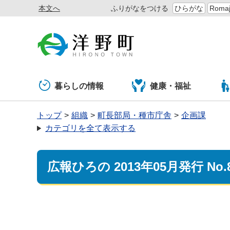
本文へ
ふりがなをつける
ひらがな
Romaj
暮らしの情報
健康・福祉
トップ
組織
町長部局・種市庁舎
企画課
カテゴリを全て表示する
広報ひろの 2013年05月発行 No.