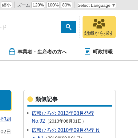
縮小
ズーム
120%
100%
80%
Select Language
▼
組織から探す
町政情報
事業者・生産者の方へ
類似記事
広報ひろの 2013年08月発行
を印刷
No.92
2013年08月01日
広報ひろの 2010年09月発行 Ｎ
月02日
ｏ.57