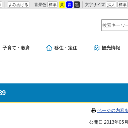
i
よみあげる
背景色
標準
黄
青
黒
文字サイズ
拡大
標準
子育て・教育
移住・定住
観光情報
89
ページの内容
公開日 2013年05