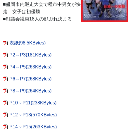
■盛岡市内継走大会で種市中男女が快
走 女子は初優勝
■町議会議員18人の顔ぶれ決まる
表紙(98.5KBytes)
P2～P3(181KBytes)
P4～P5(263KBytes)
P6～P7(268KBytes)
P8～P9(264KBytes)
P10～P11(238KBytes)
P12～P13(570KBytes)
P14～P15(263KBytes)