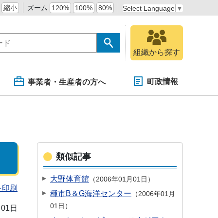
縮小
ズーム
120%
100%
80%
Select Language
▼
組織から探す
町政情報
事業者・生産者の方へ
類似記事
大野体育館
2006年01月01日
を印刷
種市B＆G海洋センター
2006年01月
01日
月01日