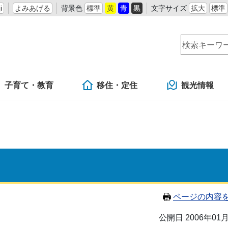
i
よみあげる
背景色
標準
黄
青
黒
文字サイズ
拡大
標準
子育て・教育
移住・定住
観光情報
ページの内容
公開日 2006年01