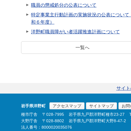
職員の懲戒処分の公表について
特定事業主行動計画の実施状況の公表について
和６年度）
洋野町職員障がい者活躍推進計画について
一覧へ
サイト
岩手県洋野町
アクセスマップ
サイトマップ
お問
種市庁舎
〒028-7995
岩手県九戸郡洋野町種市23-27
大野庁舎
〒028-8802
岩手県九戸郡洋野町大野8-47-2
法人番号：8000020035076