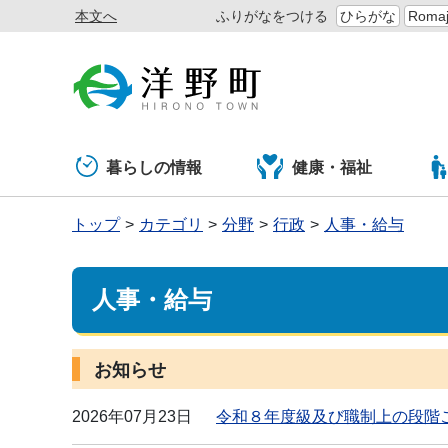
本文へ
ふりがなをつける
ひらがな
Romaj
暮らしの情報
健康・福祉
トップ
カテゴリ
分野
行政
人事・給与
人事・給与
お知らせ
2026年07月23日
令和８年度級及び職制上の段階