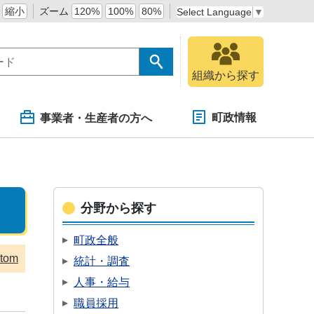
縮小
ズーム
120%
100%
80%
Select Language
▼
組織から探す
町政情報
事業者・生産者の方へ
分野から探す
町政全般
tom
統計・調査
人事・給与
職員採用