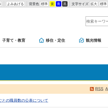
i
よみあげる
背景色
標準
黄
青
黒
文字サイズ
拡大
標準
子育て・教育
移住・定住
観光情報
RSS
A
ごとの職員数の公表について