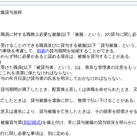
被服貸与規程
、職員に対する職務上必要な被服
(以下「被服」という。)
の貸与に関し必
を受けることのできる職員並びに貸与する被服
(以下「貸与被服」という。
の事情を考慮して、
別表
の貸与期間を短縮することができる。
かわらず特に必要があると認める場合は、被服を貸与することがある。
)
を受けた職員
(以下「被貸与者」という。)
は、善良な管理者の注意をもっ
にこれを清潔に保たなければならない。
貸与の年月日及び貸与者の氏名を明示しておかなければならない。
、貸与期間が満了したとき、配置換え若しくは休職を命ぜられたとき、
死亡したときは、貸与被服を遺族に対し、無償で払い下げることがある
故意又は過失により、貸与被服を亡失したときは、その損害を賠償させ
、被服貸与票
(
別記様式
)
を備え付け、常に貸与被服の貸与状況を明らかに
施行に関し必要な事項は、別に定める。