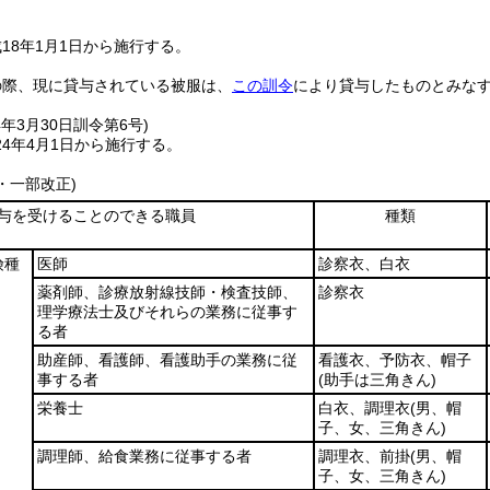
18年1月1日から施行する。
の際、現に貸与されている被服は、
この訓令
により貸与したものとみな
4年3月30日
訓令第6号)
4年4月1日から施行する。
6・一部改正)
与を受けることのできる職員
種類
険種
医師
診察衣、白衣
薬剤師、診療放射線技師・検査技師、
診察衣
理学療法士及びそれらの業務に従事す
る者
助産師、看護師、看護助手の業務に従
看護衣、予防衣、帽子
事する者
(助手は三角きん)
栄養士
白衣、調理衣
(男、帽
子、女、三角きん)
調理師、給食業務に従事する者
調理衣、前掛
(男、帽
子、女、三角きん)