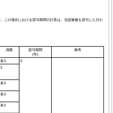
す。
この場合における貸与期間の計算は、当該被服を貸与した日か
員数
貸与期間
備考
(年)
各3
3
3
各3
各3
各3