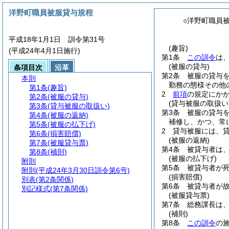
洋野町職員被服貸与規程
○洋野町職員
平成18年1月1日 訓令第31号
(趣旨)
(平成24年4月1日施行)
第1条
この訓令
は
(被服の貸与)
条項目次
沿革
第2条
被服の貸与
本則
勤務の態様その他
第1条
(趣旨)
2
前項
の規定にか
第2条
(被服の貸与)
(貸与被服の取扱い
第3条
(貸与被服の取扱い)
第3条
被服の貸与
第4条
(被服の返納)
補修し、かつ、常
第5条
(被服の払下げ)
2
貸与被服には、
第6条
(損害賠償)
(被服の返納)
第7条
(被服貸与票)
第4条
被貸与者は
第8条
(補則)
(被服の払下げ)
附則
第5条
被貸与者が
附則
(平成24年3月30日訓令第6号)
(損害賠償)
別表
(第2条関係)
第6条
被貸与者が
別記様式
(第7条関係)
(被服貸与票)
第7条
総務課長は
(補則)
第8条
この訓令
の