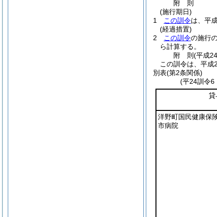
附
則
(施行期日)
1
この訓令
は、平成
(経過措置)
2
この訓令
の施行
ら計算する。
附
則
(平成2
この訓令は、平成2
別表
(第2条関係)
(平24訓令
貸
洋野町国民健康保
市病院